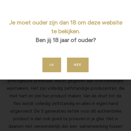
Je moet ouder zijn dan 18 om deze website
te bekijken.
Ben jij 18 jaar of ouder?
Coqueret-Bénard levert de Brut Tradition aan City
Champagne voor al onze flessen. Het is een Premier Cru
JA
NEE
Champagne uit de heuvels van de Champagne streek. Dit
huis behoort tot de “Vignerons Indépendants”. Dit
prestigieuze predicaat wordt gegeven aan onafhankelijke
wijnmakers. Het zijn volledig zelfstandige producenten, die
met hart en ziel hun product maken. Van de druif tot de
fles wordt volledig zelfstandig en alles in eigen hand
uitgevoerd. De 5 generaties liefde voor dit authentieke
product is dan ook goed te proeven in je glas. Het is
daarom niet verwonderlijk dat een samenwerking tussen