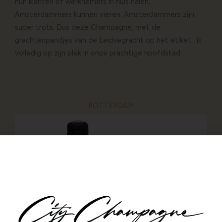
hun klanten of werknemers in huis halen.
Amsterdammers kunnen vieren. Amsterdammers zijn
super trots. Dus deze Champagne, met de
grachtenpandjes van de Leidsegracht op het etiket , is
volledig op zijn plek in onze prachtige hoofdstad.
ROTTERDAM