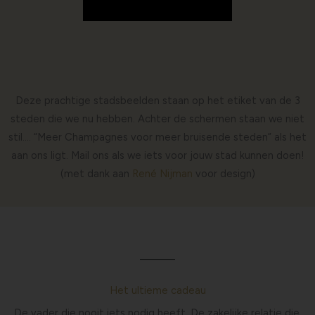
Deze prachtige stadsbeelden staan op het etiket van de 3
steden die we nu hebben. Achter de schermen staan we niet
stil…. “Meer Champagnes voor meer bruisende steden” als het
aan ons ligt. Mail ons als we iets voor jouw stad kunnen doen!
(met dank aan
René Nijman
voor design)
Het ultieme cadeau
De vader die nooit iets nodig heeft. De zakelijke relatie die