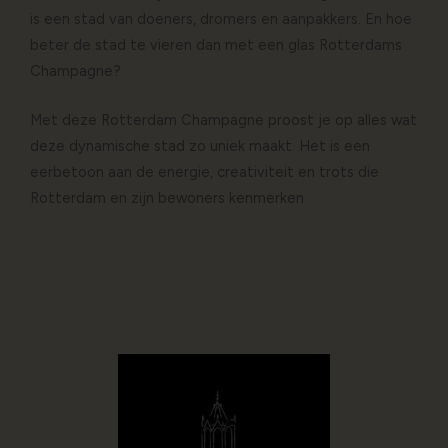
is een stad van doeners, dromers en aanpakkers. En hoe
beter de stad te vieren dan met een glas Rotterdams
Champagne?
Met deze Rotterdam Champagne proost je op alles wat
deze dynamische stad zo uniek maakt. Het is een
eerbetoon aan de energie, creativiteit en trots die
Rotterdam en zijn bewoners kenmerken