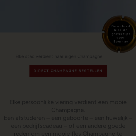
Download
hier de
gratis tips
voor
Epernay
Elke stad verdient haar eigen Champagne
DIRECT CHAMPAGNE BESTELLEN
Elke persoonlijke viering verdient een mooie
Champagne.
Een afstuderen – een geboorte – een huwelijk –
een bedrijfscadeau – of een andere goede
reden om een mooie fles Champagne te