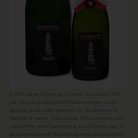
In 2022 vierde Utrecht groot feest: ze bestond 900
jaar. Voor deze gelegenheid hebben we een Cuvée
Spéciale op de markt gebracht om de viering extra
feestlijk te maken. Trots stadsie, trotse mensen, trots
toasten met een Champagne in een Utrechts jasje. En
gevierd hebben we! Nog steeds weten de Utrechters